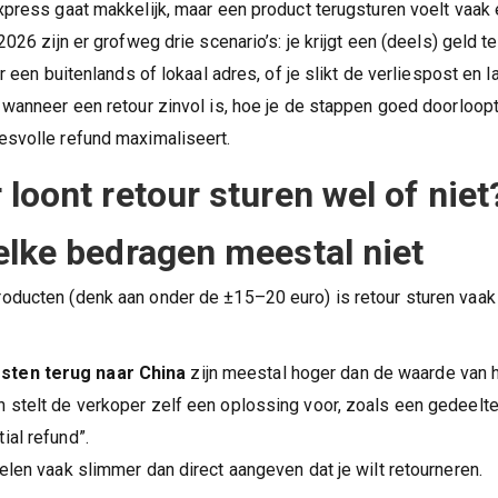
xpress gaat makkelijk, maar een product terugsturen voelt vaak
2026 zijn er grofweg drie scenario’s: je krijgt een (deels) geld t
r een buitenlands of lokaal adres, of je slikt de verliespost en la
 wanneer een retour zinvol is, hoe je de stappen goed doorloopt
svolle refund maximaliseert.
loont retour sturen wel of niet
lke bedragen meestal niet
ducten (denk aan onder de ±15–20 euro) is retour sturen vaak
sten terug naar China
zijn meestal hoger dan de waarde van h
n stelt de verkoper zelf een oplossing voor, zoals een gedeelte
tial refund”.
elen vaak slimmer dan direct aangeven dat je wilt retourneren.