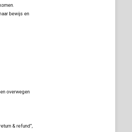
ekomen.
 naar bewijs en
leen overwegen
eturn & refund”,