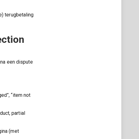
e) terugbetaling
ection
gina een dispute
ged”, “item not
uct, partial
gina (met