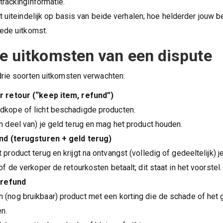
 trackinginformatie.
t uiteindelijk op basis van beide verhalen; hoe helderder jouw b
ede uitkomst.
e uitkomsten van een dispute
rie soorten uitkomsten verwachten:
 retour (“keep item, refund”)
edkope of licht beschadigde producten.
en deel van) je geld terug en mag het product houden.
nd (terugsturen + geld terug)
t product terug en krijgt na ontvangst (volledig of gedeeltelijk) j
j of de verkoper de retourkosten betaalt; dit staat in het voorstel.
 refund
n (nog bruikbaar) product met een korting die de schade of het
n.