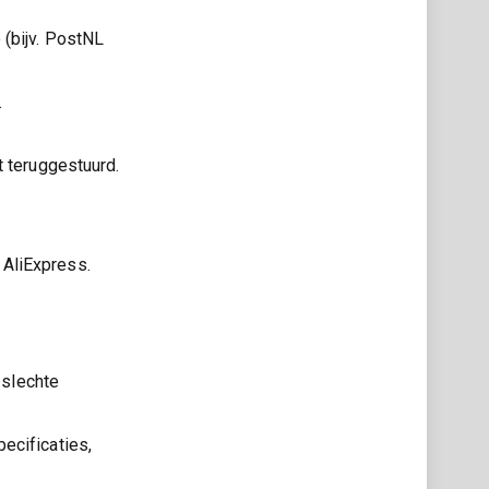
 (bijv. PostNL
.
t teruggestuurd.
 AliExpress.
 slechte
pecificaties,