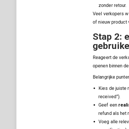
zonder retour.
Veel verkopers wi
of nieuw product 
Stap 2: 
gebruike
Reageert de verko
openen binnen de 
Belangrijke punte
Kies de juiste 
received”).
Geef een
real
refund als het 
Voeg alle relev