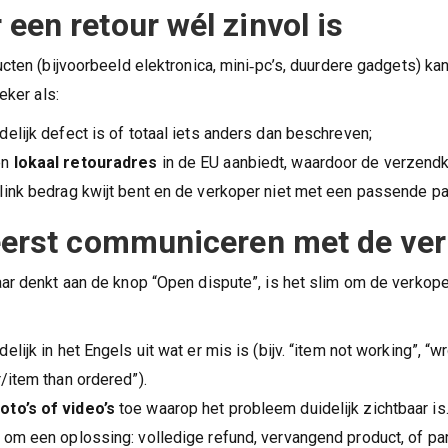
een retour wél zinvol is
ucten (bijvoorbeeld elektronica, mini‑pc’s, duurdere gadgets) ka
eker als:
delijk defect is of totaal iets anders dan beschreven;
en
lokaal retouradres
in de EU aanbiedt, waardoor de verzend
flink bedrag kwijt bent en de verkoper niet met een passende par
eerst communiceren met de ve
ar denkt aan de knop “Open dispute”, is het slim om de verkope
delijk in het Engels uit wat er mis is (bijv. “item not working”, “w
r/item than ordered”).
foto’s of video’s
toe waarop het probleem duidelijk zichtbaar is
 om een oplossing: volledige refund, vervangend product, of par