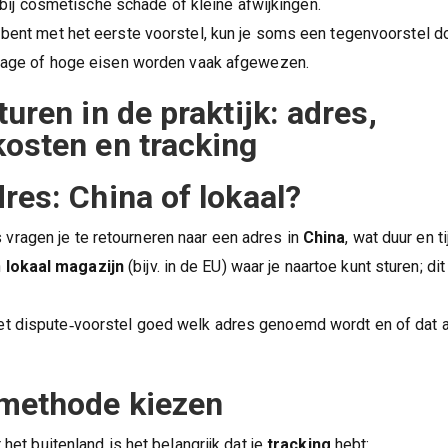
bij cosmetische schade of kleine afwijkingen.
 bent met het eerste voorstel, kun je soms een tegenvoorstel 
 lage of hoge eisen worden vaak afgewezen.
uren in de praktijk: adres,
osten en tracking
res: China of lokaal?
 vragen je te retourneren naar een adres in
China
, wat duur en t
n
lokaal magazijn
(bijv. in de EU) waar je naartoe kunt sturen; dit
het dispute‑voorstel goed welk adres genoemd wordt en of dat a
methode kiezen
r het buitenland is het belangrijk dat je
tracking
hebt: