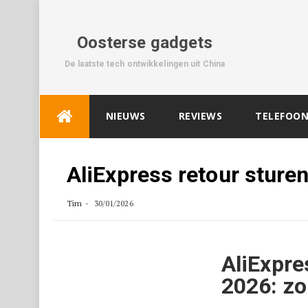
Oosterse gadgets
De laatste tech ontwikkelingen uit China
Skip
NIEUWS
REVIEWS
TELEFOON
to
content
AliExpress retour sturen
Tim
30/01/2026
AliExpre
2026: zo