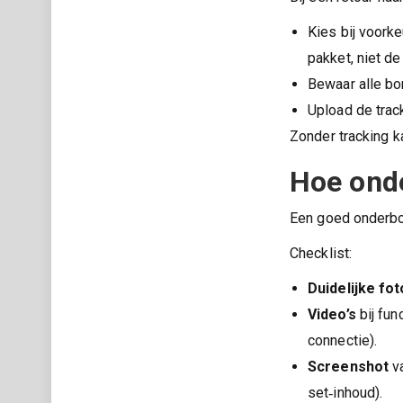
Kies bij voorke
pakket, niet d
Bewaar alle bo
Upload de trac
Zonder tracking k
Hoe onde
Een goed onderbo
Checklist:
Duidelijke fot
Video’s
bij fun
connectie).
Screenshot
va
set‑inhoud).