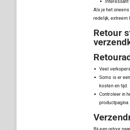
Interessant 
Als je het oneens
redelijk; extreem
Retour st
verzendk
Retourad
Veel verkopers
Soms is er ee
kosten en tijd.
Controleer in 
productpagina.
Verzend
Bij een retour naa