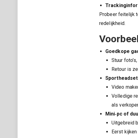
Trackinginfo
Probeer feitelijk 
redelijkheid.
Voorbeel
Goedkope gad
Stuur foto’s
Retour is ze
Sportheadset 
Video maken 
Volledige r
als verkoper
Mini‑pc of du
Uitgebreid b
Eerst kijken