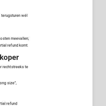
n terugsturen wél
kosten meevallen;
tial refund komt.
rkoper
r rechtstreeks te
rong size”,
.
tial refund