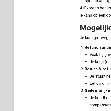
specificaties),
AliExpress beslis
je kans op een go
Mogelijk
Je kunt grofweg d
Refund zonder
Vaak bij go
Je krijgt (e
Return & refu
Je stuurt he
Let op of ji
Gedeeltelijke
Je houdt ee
compensere