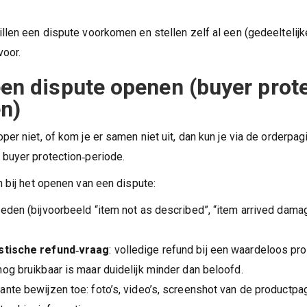
llen een dispute voorkomen en stellen zelf al een (gedeeltelijk
voor.
een dispute openen (buyer prot
n)
per niet, of kom je er samen niet uit, dan kun je via de orderpa
buyer protection‑periode.
n bij het openen van een dispute:
reden (bijvoorbeeld “item not as described”, “item arrived dama
istische refund‑vraag
: volledige refund bij een waardeloos prod
nog bruikbaar is maar duidelijk minder dan beloofd.
ante bewijzen toe: foto’s, video’s, screenshot van de productpa