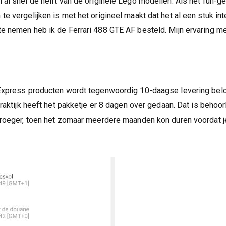
 al snel de helft van de originele Lego modellen. Als het fun-g
te vergelijken is met het origineel maakt dat het al een stuk in
e nemen heb ik de Ferrari 488 GTE AF besteld. Mijn ervaring me
iExpress producten wordt tegenwoordig 10-daagse levering bel
praktijk heeft het pakketje er 8 dagen over gedaan. Dat is behoorli
vroeger, toen het zomaar meerdere maanden kon duren voordat je