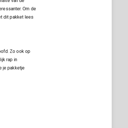
ehalte van de
teressanter. Om de
t dit pakket lees
oofd. Zo ook op
jk rap in
 je pakketje