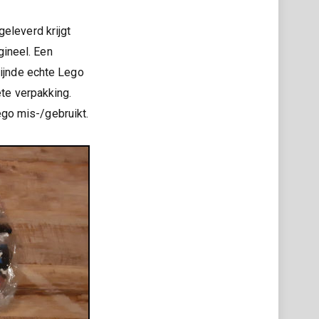
geleverd krijgt
igineel. Een
zijnde echte Lego
ete verpakking.
go mis-/gebruikt.