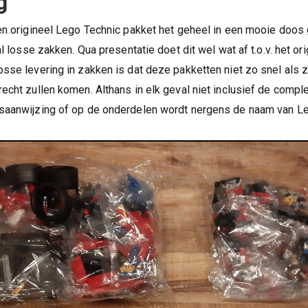
g
een origineel Lego Technic pakket het geheel in een mooie doos 
val losse zakken. Qua presentatie doet dit wel wat af t.o.v. het or
osse levering in zakken is dat deze pakketten niet zo snel als 
recht zullen komen. Althans in elk geval niet inclusief de compl
ksaanwijzing of op de onderdelen wordt nergens de naam van Le