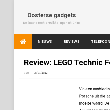
Oosterse gadgets
De laatste tech ontwikkelingen uit China
Skip
NIEUWS
REVIEWS
TELEFOON
to
content
Review: LEGO Technic Fe
Tim
08/01/2022
Via een aanbiedi
Porsche uit die a
moeite waard. De 