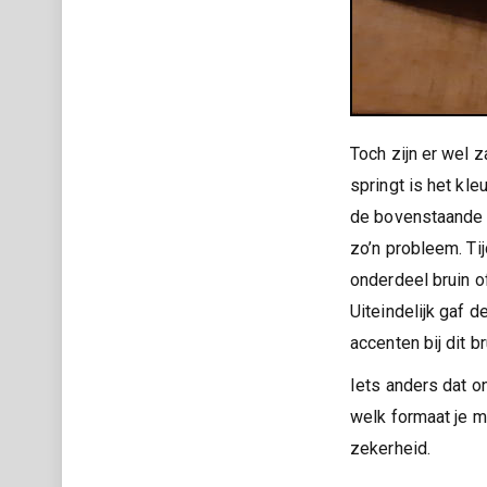
Toch zijn er wel z
springt is het kle
de bovenstaande a
zo’n probleem. Ti
onderdeel bruin of
Uiteindelijk gaf d
accenten bij dit b
Iets anders dat o
welk formaat je m
zekerheid.