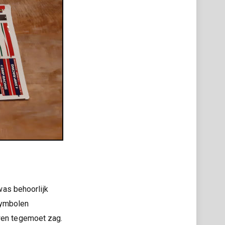
as behoorlijk
symbolen
uwen tegemoet zag.