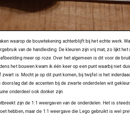
aken waarop de bouwtekening achterblijft bij het echte werk. Wat
urgebruik van de handleiding. De kleuren zijn vrij mat, zo lijkt he
fbeelding meer op roze. Over het algemeen is dit voor de brui
jdens het bouwen kwam ik één keer op een punt waarbij niet dui
 zwart is. Mocht je op dit punt komen, bij twijfel is het inderdaad
e doorslag dat de accenten bij de zwarte onderdelen wit gekleurd 
ruine onderdeel ook donker zijn.
ntbreekt zijn de 1:1 weergaven van de onderdelen. Het is steeds 
oet hebben, maar de 1:1 weergave die Lego gebruikt is wel pret