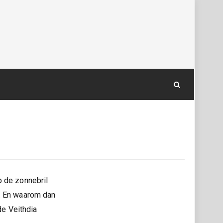
p de zonnebril
e. En waarom dan
de Veithdia