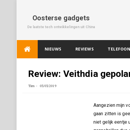
Oosterse gadgets
De laatste tech ontwikkelingen uit China
Skip
NIEUWS
REVIEWS
TELEFOON
to
content
Review: Veithdia gepola
Tim
03/03/2019
Aangezien mijn vo
gaan zitten is ge
niet gelijk eentje