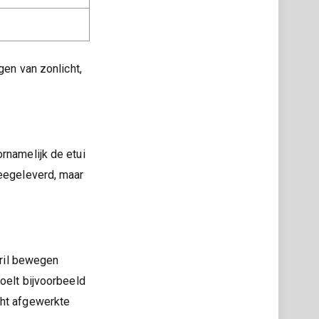
gen van zonlicht,
rnamelijk de etui
meegeleverd, maar
bril bewegen
oelt bijvoorbeeld
cht afgewerkte