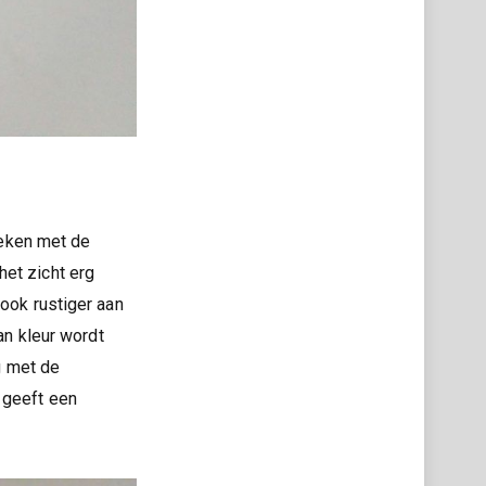
eleken met de
het zicht erg
 ook rustiger aan
an kleur wordt
g met de
 geeft een